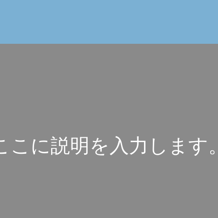
こ
こ
に
説
明
を
入
力
し
ま
す