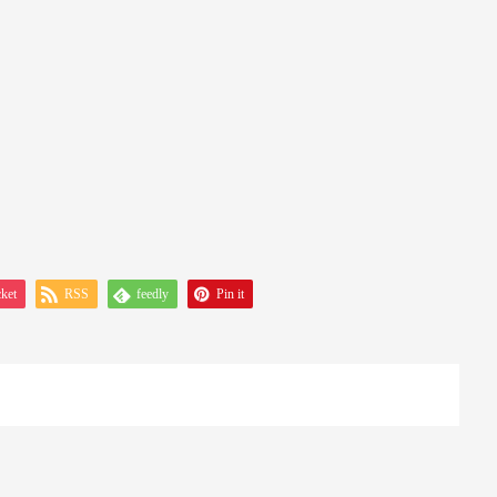
ket
RSS
feedly
Pin it