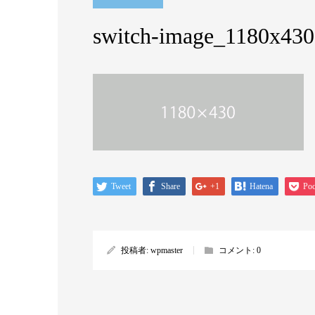
switch-image_1180x430
Tweet
Share
+1
Hatena
Poc
投稿者:
wpmaster
コメント:
0